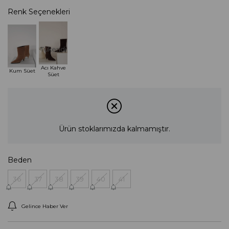
Renk Seçenekleri
Tükendi
Acı Kahve
Kum Süet
Süet
Ürün stoklarımızda kalmamıştır.
Beden
36
37
38
39
40
41
Gelince Haber Ver