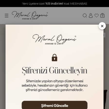
Yeni üyelere özel
%5 indirim!
Kod: MERHABA5
0
×
Yeni Ürün
HAKİKİ DERİ