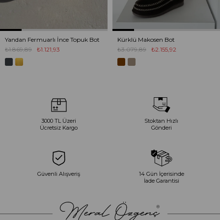
Yandan Fermuarlı İnce Topuk Bot
Kürklü Makosen Bot
₺1.869,89
₺1.121,93
₺3.079,89
₺2.155,92
3000 TL Üzeri
Stoktan Hızlı
Ücretsiz Kargo
Gönderi
Güvenli Alışveriş
14 Gün İçerisinde
İade Garantisi