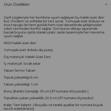
Ürün Özellikleri
Zarif çizgileriyle her kombine uyum sağlayan bu hakiki süet deri
bot, modern ve sofistike bir tarz sunar. Yumuşak süet dokusu ve
ince topuğu ile hem günlük hem özel davetlerde şıklığınızdan
ödün vermeden konfor sağlar. Sivri burun detayı sayesinde
bacak boyunu optik olarak uzatır, sade tasarımıyla her mevsime
uyum sağlar.
%100 hakiki süet deri
Yumuşak süet dokulu dış yüzey
Dış materyal: Hakiki Süet Deri
İç materyal: Sıcak astar
Taban:Termo Taban
Topuk yüksekliği:6 cm
Taban yüksekliği: 1 cm
Konç (Baldır) Genişliği: 35 cm (37 numara ölöçüsüdür.)
Topuktan yukarı yükseklik: 20.5 cm (37 numara ölçüsüdür)
Kalıp: Tam kalıptır. ( Buçuklu ve taraklı ayaklar bir numara büyük
tercih edebilirsiniz)