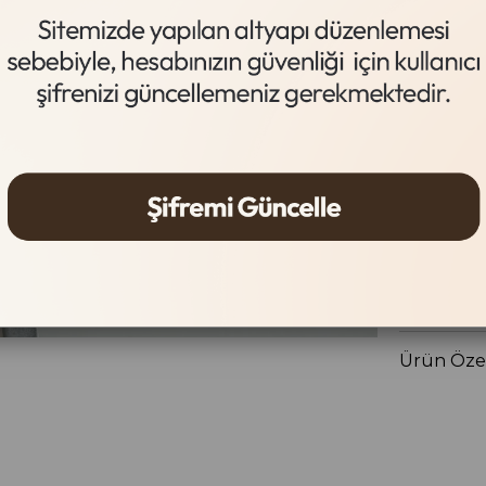
Nude Sate
Beden
36
37
Gelince
Ürün Özel