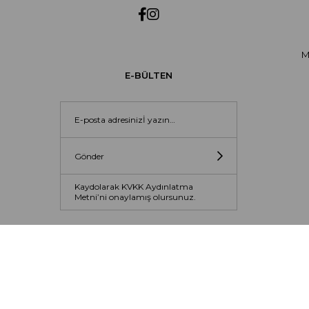
M
E-BÜLTEN
Gönder
Kaydolarak KVKK Aydınlatma
Metni’ni onaylamış olursunuz.