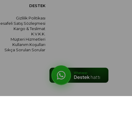
DESTEK
Gizlilik Politikası
esafeli Satış Sözleşmesi
Kargo & Teslimat
K.V.K.K.
Müşteri Hizmetleri
Kullanım Koşulları
Sıkça Sorulan Sorular
© 2026 meralozgenc.com - Tüm hakları saklıdır.