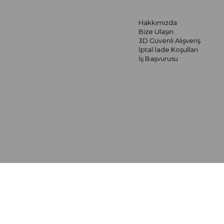
Hakkımızda
Bize Ulaşın
3D Güvenli Alışveriş
İptal İade Koşulları
İş Başvurusu