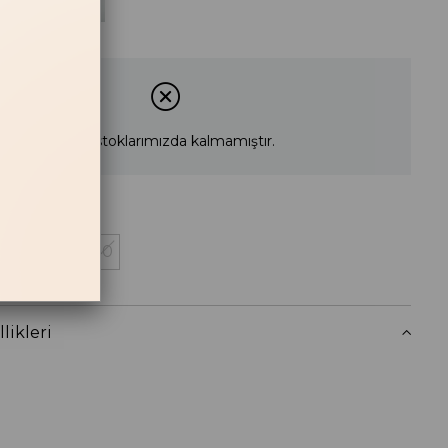
n
Siyah Saten
Ürün stoklarımızda kalmamıştır.
38
39
40
 Haber Ver
likleri