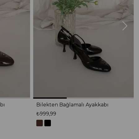
bı
Bilekten Bağlamalı Ayakkabı
₺999,99