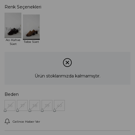
Renk Seçenekleri
Tükendi
Acı Kahve
Taba Süet
Süet
Ürün stoklarımızda kalmamıştır.
Beden
36
37
38
39
40
Gelince Haber Ver