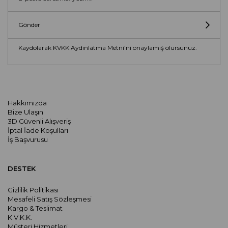
Gönder
Kaydolarak KVKK Aydınlatma Metni’ni onaylamış olursunuz.
Hakkımızda
Bize Ulaşın
3D Güvenli Alışveriş
İptal İade Koşulları
İş Başvurusu
DESTEK
Gizlilik Politikası
Mesafeli Satış Sözleşmesi
Kargo & Teslimat
K.V.K.K.
Müşteri Hizmetleri