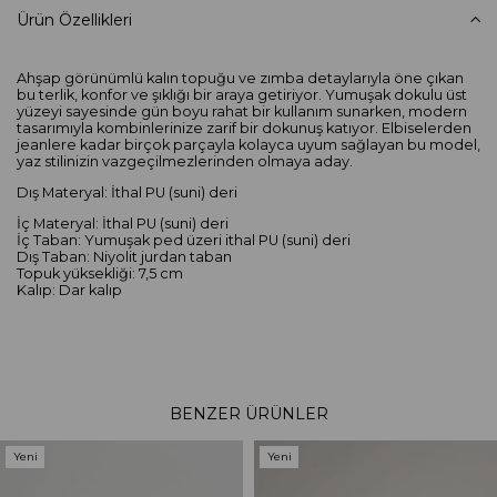
Ürün Özellikleri
Ahşap görünümlü kalın topuğu ve zımba detaylarıyla öne çıkan
bu terlik, konfor ve şıklığı bir araya getiriyor. Yumuşak dokulu üst
yüzeyi sayesinde gün boyu rahat bir kullanım sunarken, modern
tasarımıyla kombinlerinize zarif bir dokunuş katıyor. Elbiselerden
jeanlere kadar birçok parçayla kolayca uyum sağlayan bu model,
yaz stilinizin vazgeçilmezlerinden olmaya aday.
Dış Materyal: İthal PU (suni) deri
İç Materyal: İthal PU (suni) deri
İç Taban: Yumuşak ped üzeri ithal PU (suni) deri
Dış Taban: Niyolit jurdan taban
Topuk yüksekliği: 7,5 cm
Kalıp: Dar kalıp
BENZER ÜRÜNLER
Yeni
Yeni
Ürün
Ürün