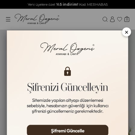
Yeni üyelere özel
%5 indirim!
Kod: MERHABA5
0
×