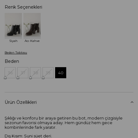
Renk Seçenekleri
Siyah
Acı Kahve
Beden Tablosu
Beden
36
37
38
39
40
Ürün Özellikleri
Şıklığı ve konforu bir araya getiren bu bot, modern çizgisiyle
sezonun favorisi olmaya aday. Hem gündüz hem gece
kombinlerinde fark yaratır.
Dış Kısım: Suni süet deri.