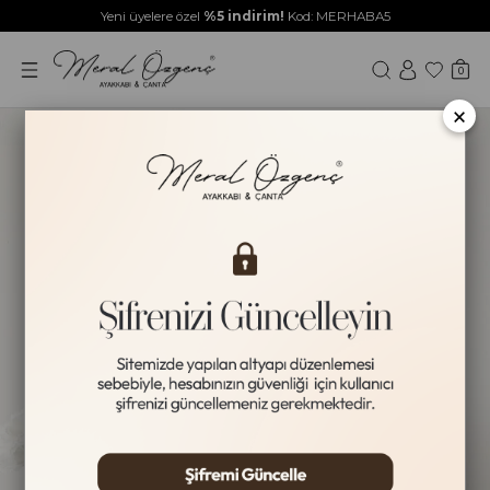
Yeni üyelere özel
%5 indirim!
Kod: MERHABA5
0
×