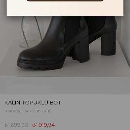
KALIN TOPUKLU BOT
Stok Kodu
(41263005SYH)
₺1.699,90
₺1.019,94