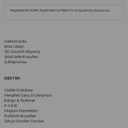
Kaydolarak KVKK Aydınlatma Metni’ni onaylamış olursunuz.
Hakkımızda
Bize Ulaşın
3D Güvenli Alışveriş
İptal İade Koşulları
İş Başvurusu
DESTEK
Gizlilik Politikası
Mesafeli Satış Sözleşmesi
Kargo & Teslimat
K.V.K.K.
Müşteri Hizmetleri
Kullanım Koşulları
Sıkça Sorulan Sorular