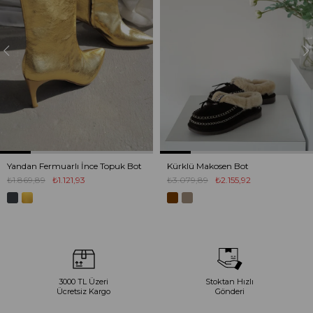
Yandan Fermuarlı İnce Topuk Bot
Kürklü Makosen Bot
₺1.869,89
₺1.121,93
₺3.079,89
₺2.155,92
3000 TL Üzeri
Stoktan Hızlı
Ücretsiz Kargo
Gönderi