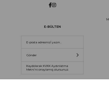
M
E-BÜLTEN
Gönder
Kaydolarak KVKK Aydınlatma
Metni’ni onaylamış olursunuz.