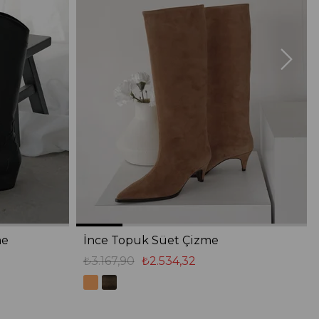
me
İnce Topuk Süet Çizme
₺3.167,90
₺2.534,32