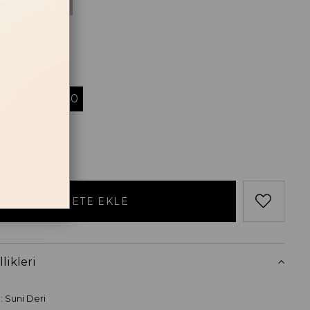
Acı Kahve
losu
38
39
40
likleri
: Suni Deri