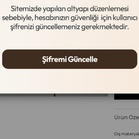
Siyah
Beden Tab
Beden
36
37
Ürün Özel
Dış materyal