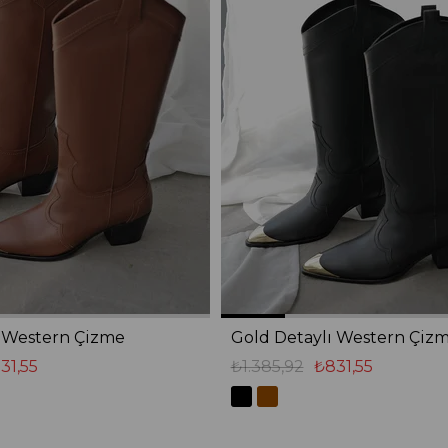
ı Western Çizme
Gold Detaylı Western Çiz
31,55
₺1.385,92
₺831,55