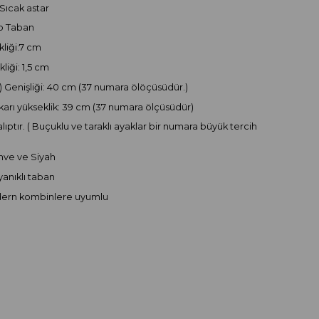
 Sıcak astar
o Taban
liği:7 cm
liği: 1,5 cm
) Genişliği: 40 cm (37 numara ölöçüsüdür.)
arı yükseklik: 39 cm (37 numara ölçüsüdür)
lıptır. ( Buçuklu ve taraklı ayaklar bir numara büyük tercih
)
hve ve Siyah
anıklı taban
dern kombinlere uyumlu