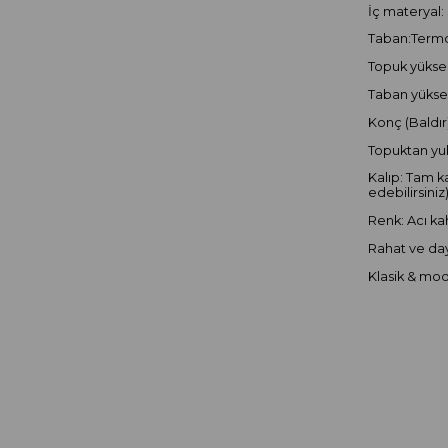
İç materyal:
Taban:Term
Topuk yüksek
Taban yüksek
Konç (Baldır
Topuktan yuk
Kalıp: Tam ka
edebilirsiniz
Renk: Acı ka
Rahat ve day
Klasik & mo