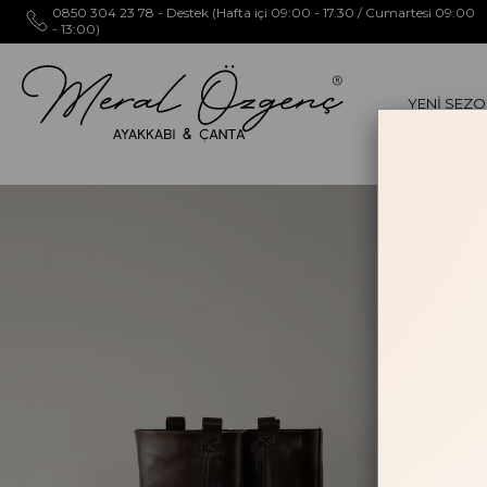
0850 304 23 78 - Destek (Hafta içi 09:00 - 17.30 / Cumartesi 09:00
- 13:00)
YENİ SEZ