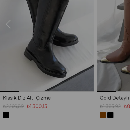
Klasik Diz Altı Çizme
Gold Detayl
₺2.166,89
₺1.300,13
₺1.385,92
₺8