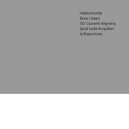
Hakkımızda
Bize Ulaşın
3D Güvenli Alışveriş
İptal İade Koşulları
İş Başvurusu