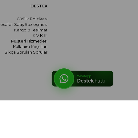
DESTEK
Gizlilik Politikası
esafeli Satış Sözleşmesi
Kargo & Teslimat
K.V.K.K.
Müşteri Hizmetleri
Kullanım Koşulları
Sıkça Sorulan Sorular
© 2026 meralozgenc.com - Tüm hakları saklıdır.