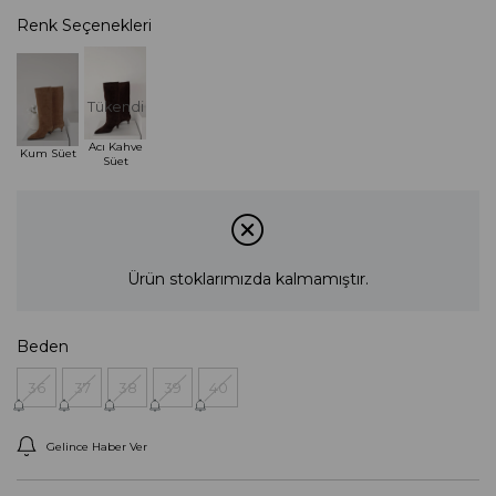
Renk Seçenekleri
Tükendi
Acı Kahve
Kum Süet
Süet
Ürün stoklarımızda kalmamıştır.
Beden
36
37
38
39
40
Gelince Haber Ver