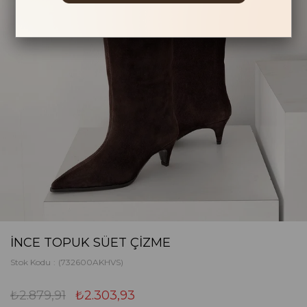
İNCE TOPUK SÜET ÇIZME
Stok Kodu
(732600AKHVS)
₺2.879,91
₺2.303,93