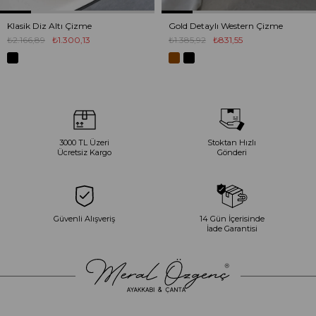
Klasik Diz Altı Çizme
Gold Detaylı Western Çizme
₺2.166,89
₺1.300,13
₺1.385,92
₺831,55
3000 TL Üzeri
Stoktan Hızlı
Ücretsiz Kargo
Gönderi
Güvenli Alışveriş
14 Gün İçerisinde
İade Garantisi