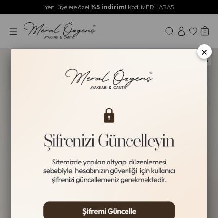
Yeni üyelere özel
%5 indirim!
Kod: MERHABA5
0
×
Yeni Ürün