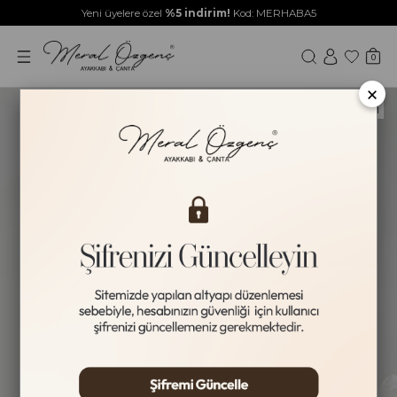
Yeni üyelere özel
%5 indirim!
Kod: MERHABA5
0
×
HAKİKİ DERİ