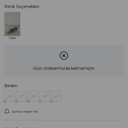
Renk Seçenekleri
Tükendi
Taba
Ürün stoklarımızda kalmamıştır.
Beden
36
37
38
39
40
Gelince Haber Ver