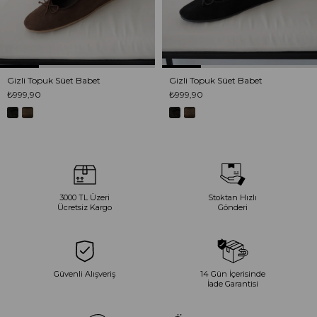
Gizli Topuk Süet Babet
Gizli Topuk Süet Babet
₺999,90
₺999,90
3000 TL Üzeri
Stoktan Hızlı
Ücretsiz Kargo
Gönderi
Güvenli Alışveriş
14 Gün İçerisinde
İade Garantisi