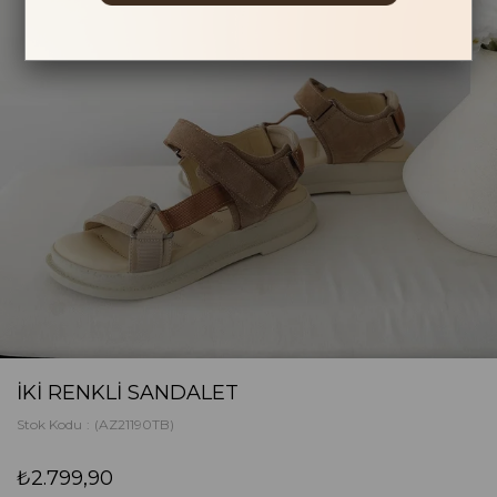
İKI RENKLI SANDALET
Stok Kodu
(AZ21190TB)
₺2.799,90