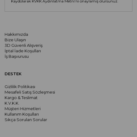
Kaydolarak KVKK Aydınlatma Metni’ni onaylamış olursunuz.
Hakkımızda
Bize Ulaşın
3D Güvenli Alışveriş
İptal İade Koşulları
İş Başvurusu
DESTEK
Gizlilik Politikası
Mesafeli Satış Sözleşmesi
Kargo & Teslimat
K.V.K.K.
Müşteri Hizmetleri
Kullanım Koşulları
Sıkça Sorulan Sorular