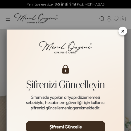
Yeni üyelere özel
%5 indirim!
Kod: MERHABA5
0
×