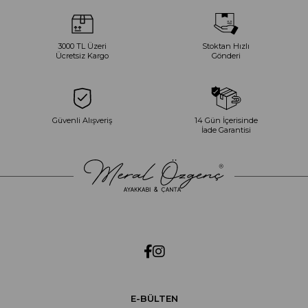
3000 TL Üzeri
Stoktan Hızlı
Ücretsiz Kargo
Gönderi
Güvenli Alışveriş
14 Gün İçerisinde
İade Garantisi
E-BÜLTEN