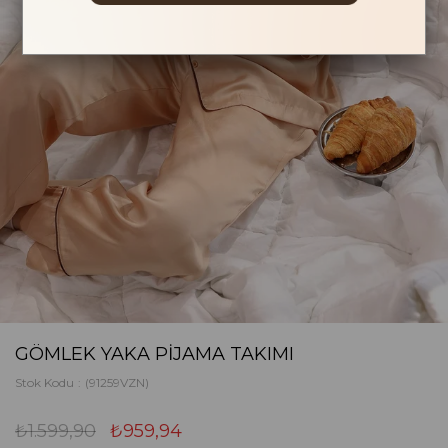
GÖMLEK YAKA PIJAMA TAKIMI
Stok Kodu
(91259VZN)
₺1.599,90
₺959,94