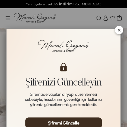
Yeni üyelere özel
%5 indirim!
Kod: MERHABA5
0
×
Yeni Ürün