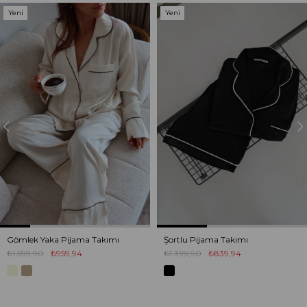
Yeni
Yeni
Ürün
Ürün
Gömlek Yaka Pijama Takımı
Şortlu Pijama Takımı
₺1.599,90
₺959,94
₺1.399,90
₺839,94