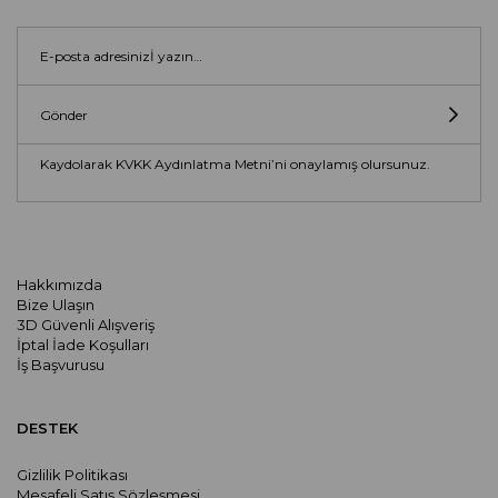
Gönder
Kaydolarak KVKK Aydınlatma Metni’ni onaylamış olursunuz.
Hakkımızda
Bize Ulaşın
3D Güvenli Alışveriş
İptal İade Koşulları
İş Başvurusu
DESTEK
Gizlilik Politikası
Mesafeli Satış Sözleşmesi