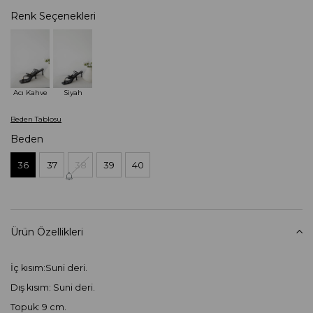
Renk Seçenekleri
Acı Kahve
Siyah
Beden Tablosu
Beden
36
37
38
39
40
Ürün Özellikleri
İç kısım:Suni deri.
Dış kısım: Suni deri.
Topuk: 9 cm.