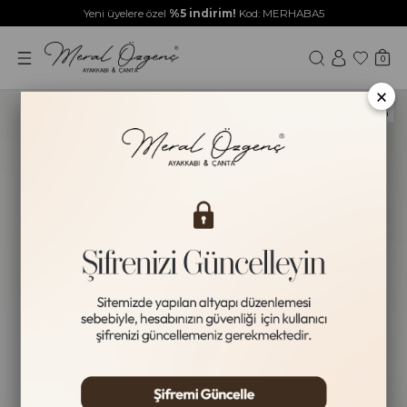
Yeni üyelere özel
%5 indirim!
Kod: MERHABA5
0
×
Yeni Ürün