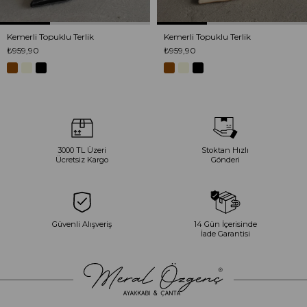
Kemerli Topuklu Terlik
Kemerli Topuklu Terlik
₺959,90
₺959,90
3000 TL Üzeri
Stoktan Hızlı
Ücretsiz Kargo
Gönderi
Güvenli Alışveriş
14 Gün İçerisinde
İade Garantisi