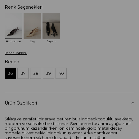
Renk Seçenekleri
Acı Kahve
Bej
Siyah
Beden Tablosu
Beden
36
37
38
39
40
Ürün Özellikleri
Şıklığı ve zarafeti bir araya getiren bu slingback topuklu ayakkabı,
modern ve sofistike bir stil sunar. Sivri burun tasarımı ayağa zarif
bir görünüm kazandırırken, ön kısmındaki gold metal detay
modele dikkat çekici bir dokunuş katar. Arka bantlı yapısı
sayesinde hem şık hem de rahat bir kullanım sağlar.