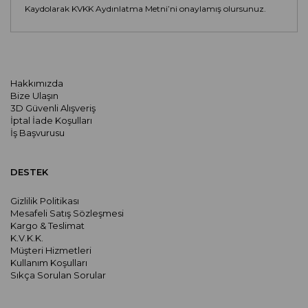
Kaydolarak KVKK Aydınlatma Metni’ni onaylamış olursunuz.
Hakkımızda
Bize Ulaşın
3D Güvenli Alışveriş
İptal İade Koşulları
İş Başvurusu
DESTEK
Gizlilik Politikası
Mesafeli Satış Sözleşmesi
Kargo & Teslimat
K.V.K.K.
Müşteri Hizmetleri
Kullanım Koşulları
Sıkça Sorulan Sorular