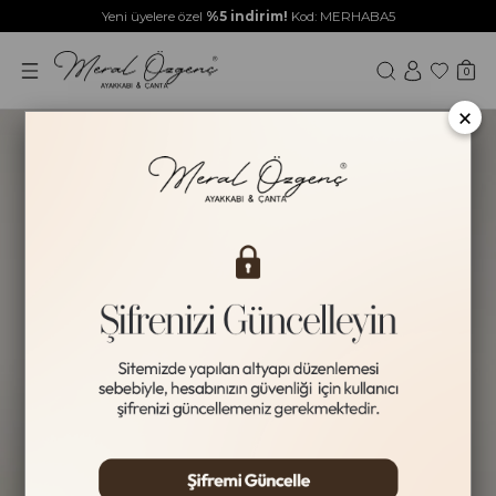
Yeni üyelere özel
%5 indirim!
Kod: MERHABA5
0
×