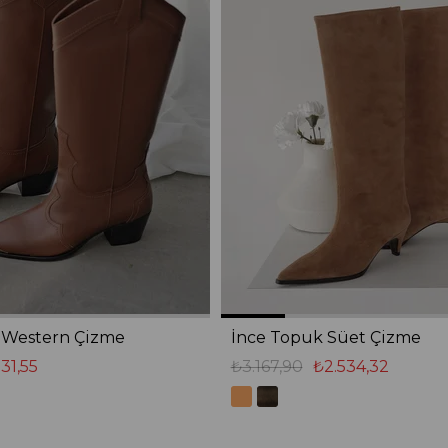
ı Western Çizme
İnce Topuk Süet Çizme
31,55
₺3.167,90
₺2.534,32