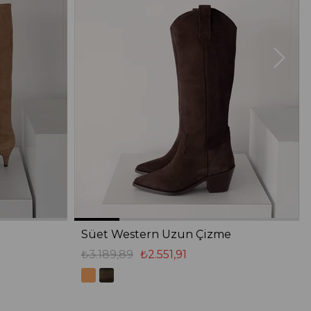
Süet Western Uzun Çizme
₺3.189,89
₺2.551,91