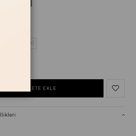
Kahve
losu
38
39
40
likleri