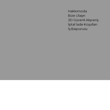
Hakkımızda
Bize Ulaşın
3D Güvenli Alışveriş
İptal İade Koşulları
İş Başvurusu