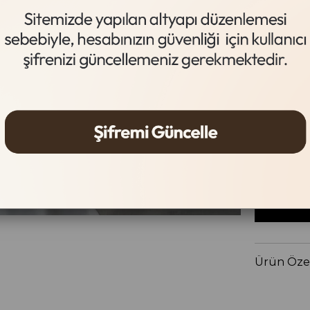
Siyah
Beden Tab
Beden
36
37
Ürün Özel