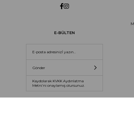
M
E-BÜLTEN
Gönder
Kaydolarak KVKK Aydınlatma
Metni’ni onaylamış olursunuz.