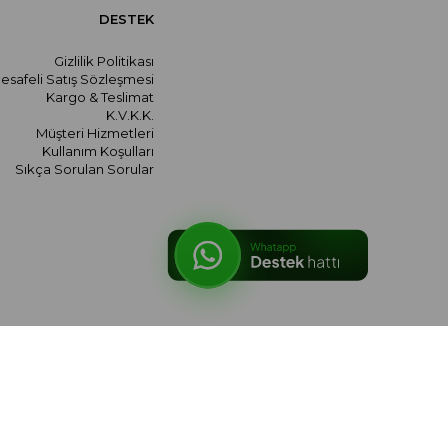
DESTEK
Gizlilik Politikası
esafeli Satış Sözleşmesi
Kargo & Teslimat
K.V.K.K.
Müşteri Hizmetleri
Kullanım Koşulları
Sıkça Sorulan Sorular
© 2026 meralozgenc.com - Tüm hakları saklıdır.