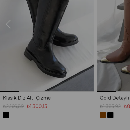
Klasik Diz Altı Çizme
Gold Detayl
₺2.166,89
₺1.300,13
₺1.385,92
₺8