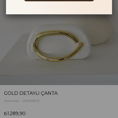
GOLD DETAYLI ÇANTA
Stok Kodu
(26259BYZ)
₺1.289,90