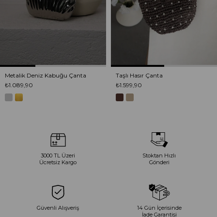
Metalik Deniz Kabuğu Çanta
Taşlı Hasır Çanta
₺1.089,90
₺1.599,90
3000 TL Üzeri
Stoktan Hızlı
Ücretsiz Kargo
Gönderi
Güvenli Alışveriş
14 Gün İçerisinde
İade Garantisi