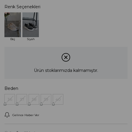
Renk Seçenekleri
Tükendi
Tükendi
Bej
Siyah
Ürün stoklarımızda kalmamıştır.
Beden
36
37
38
39
40
Gelince Haber Ver