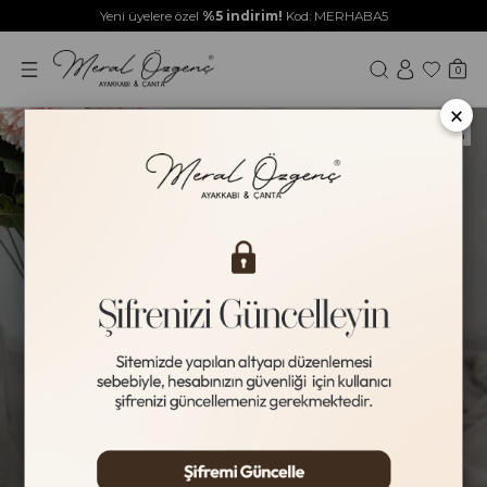
Yeni üyelere özel
%5 indirim!
Kod: MERHABA5
0
×
Yeni Ürün