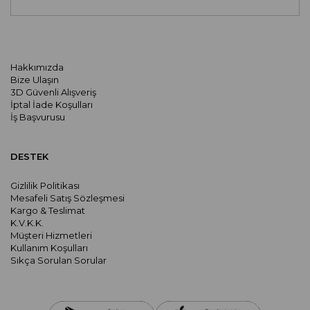
Hakkımızda
Bize Ulaşın
3D Güvenli Alışveriş
İptal İade Koşulları
İş Başvurusu
DESTEK
Gizlilik Politikası
Mesafeli Satış Sözleşmesi
Kargo & Teslimat
K.V.K.K.
Müşteri Hizmetleri
Kullanım Koşulları
Sıkça Sorulan Sorular