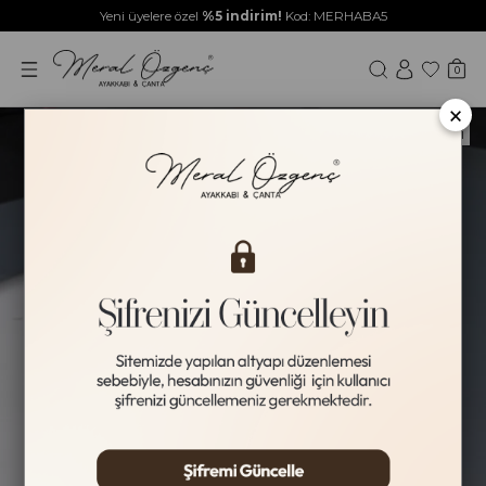
Yeni üyelere özel
%5 indirim!
Kod: MERHABA5
0
×
HAKİKİ DERİ