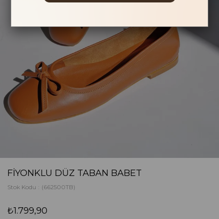
FIYONKLU DÜZ TABAN BABET
Stok Kodu
(662500TB)
₺1.799,90