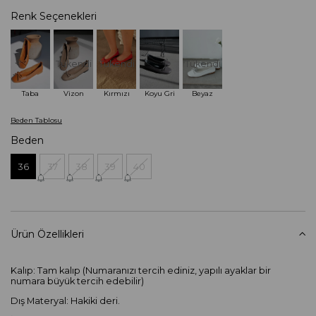
Renk Seçenekleri
Tükendi
Tükendi
Tükendi
Taba
Vizon
Kırmızı
Koyu Gri
Beyaz
Beden Tablosu
Beden
36
37
38
39
40
Ürün Özellikleri
Kalıp: Tam kalıp (Numaranızı tercih ediniz, yapılı ayaklar bir
numara büyük tercih edebilir)
Dış Materyal: Hakiki deri.