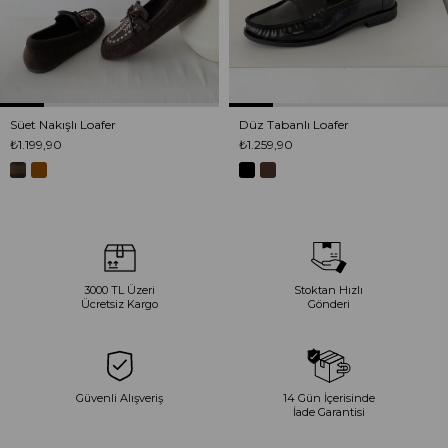
Süet Nakışlı Loafer
Düz Tabanlı Loafer
₺1.199,90
₺1.259,90
3000 TL Üzeri
Stoktan Hızlı
Ücretsiz Kargo
Gönderi
Güvenli Alışveriş
14 Gün İçerisinde
İade Garantisi