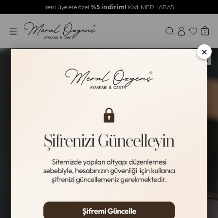
Yeni üyelere özel
%5 indirim!
Kod: MERHABA5
0
×
Yeni Ürün