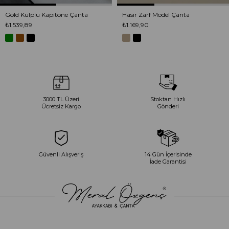
Gold Kulplu Kapitone Çanta
Hasır Zarf Model Çanta
₺1.539,89
₺1.169,90
3000 TL Üzeri
Stoktan Hızlı
Ücretsiz Kargo
Gönderi
Güvenli Alışveriş
14 Gün İçerisinde
İade Garantisi