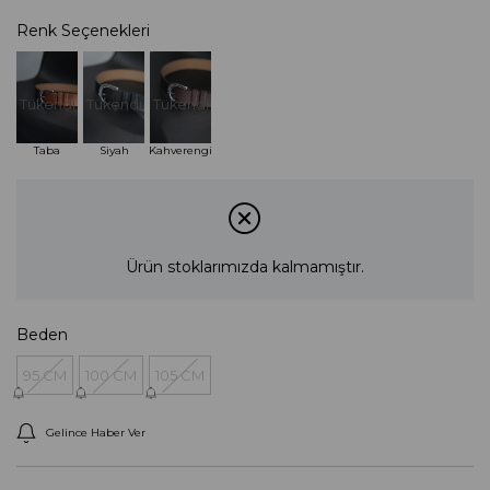
Renk Seçenekleri
Tükendi
Tükendi
Tükendi
Taba
Siyah
Kahverengi
Ürün stoklarımızda kalmamıştır.
Beden
95 CM
100 CM
105 CM
Gelince Haber Ver