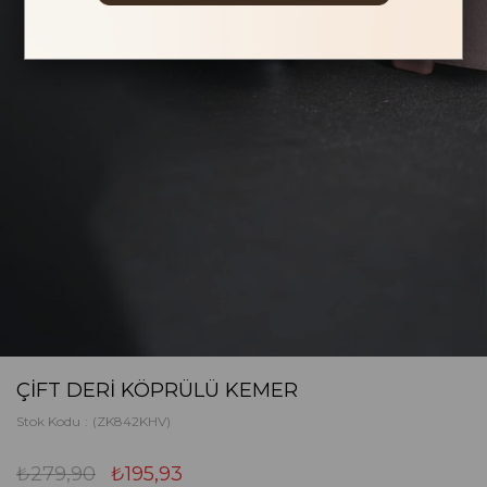
ÇIFT DERI KÖPRÜLÜ KEMER
Stok Kodu
(ZK842KHV)
₺279,90
₺195,93