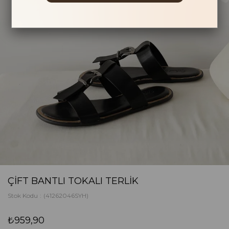
ÇIFT BANTLI TOKALI TERLIK
Stok Kodu
(41262046SYH)
₺959,90