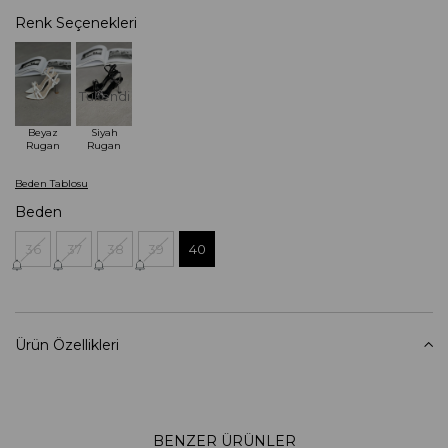
Renk Seçenekleri
Tükendi
Beyaz
Siyah
Rugan
Rugan
Beden Tablosu
Beden
36
37
38
39
40
Ürün Özellikleri
BENZER ÜRÜNLER