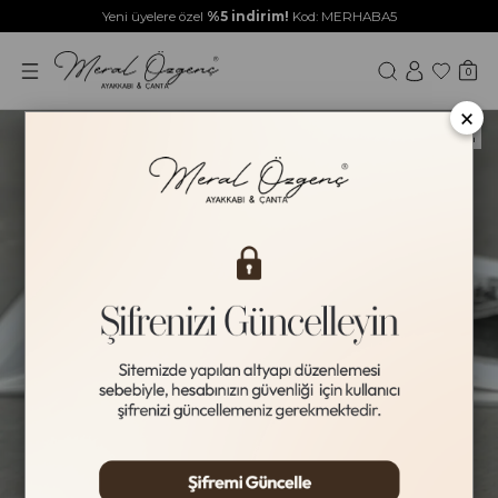
Yeni üyelere özel
%5 indirim!
Kod: MERHABA5
0
×
Yeni Ürün