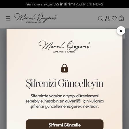
Yeni üyelere özel
%5 indirim!
Kod: MERHABA5
0
×
Yeni Ürün