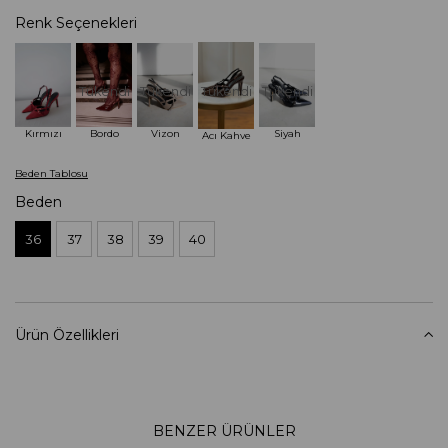
Renk Seçenekleri
Tükendi
Tükendi
Tükendi
Tükendi
Bordo
Kırmızı
Vizon
Siyah
Acı Kahve
Beden Tablosu
Beden
36
37
38
39
40
Ürün Özellikleri
BENZER ÜRÜNLER