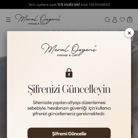
Yeni üyelere özel
%5 indirim!
Kod: MERHABA5
0
×
Yeni Ürün