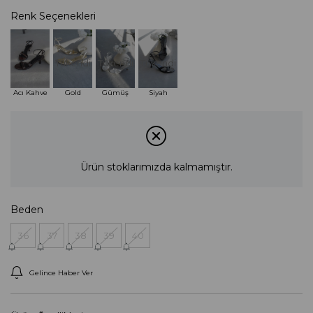
Renk Seçenekleri
Tükendi
Tükendi
Tükendi
Acı Kahve
Gold
Gümüş
Siyah
Ürün stoklarımızda kalmamıştır.
Beden
36
37
38
39
40
Gelince Haber Ver