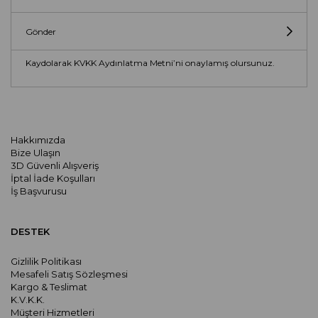
Gönder
Kaydolarak KVKK Aydınlatma Metni’ni onaylamış olursunuz.
Hakkımızda
Bize Ulaşın
3D Güvenli Alışveriş
İptal İade Koşulları
İş Başvurusu
DESTEK
Gizlilik Politikası
Mesafeli Satış Sözleşmesi
Kargo & Teslimat
K.V.K.K.
Müşteri Hizmetleri