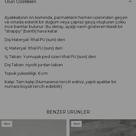
Ürün Özellikleri
Ayakkabının ön kısmında, parmakların hemen üzerinden geçen
ve ortada estetik bir düğüm veya çapraz geçiş oluşturan çoklu
ince bantlar bulunur. Bu detay, ayağı narin gösteren klasik bir
"strappy" (bantlı) hava katar.
Dış Materyal: İthal PU (suni) deri
İç Materyal: İthal PU (suni) deri
İç Taban: Yumuşak ped üzeri ithal PU (suni) deri
Dış Taban: niyolit jurdan taban
Topuk yüksekliği: 6 cm
Kalıp: Tam kalıp (Numaranızı tercih ediniz, yapılı ayaklar bir
numara büyük tercih edebilir)
BENZER ÜRÜNLER
Yeni
Yeni
Ürün
Ürün