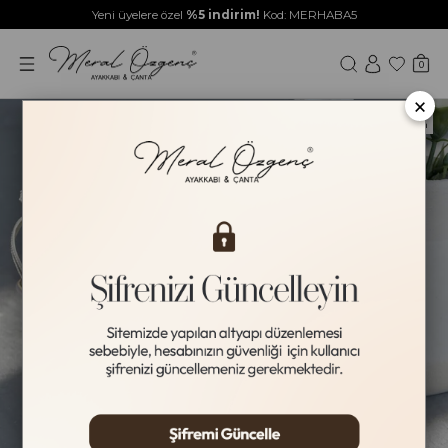
Yeni üyelere özel
%5 indirim!
Kod: MERHABA5
0
×
Yeni Ürün