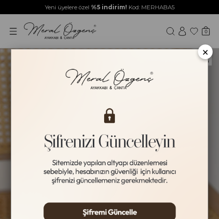
Yeni üyelere özel
%5 indirim!
Kod: MERHABA5
0
×
Yeni Ürün