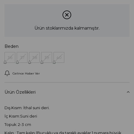
Ürün stoklarımızda kalmamıştır.
Beden
36
37
38
39
40
Gelince Haber Ver
Ürün Özellikleri
Dış Kısım: İthal suni deri.
İç Kısım:Suni deri
Topuk: 2-3 cm
Kalıp : Tam kalıp (Buçuklu ya da taraklı ayaklar 1 numara büyük