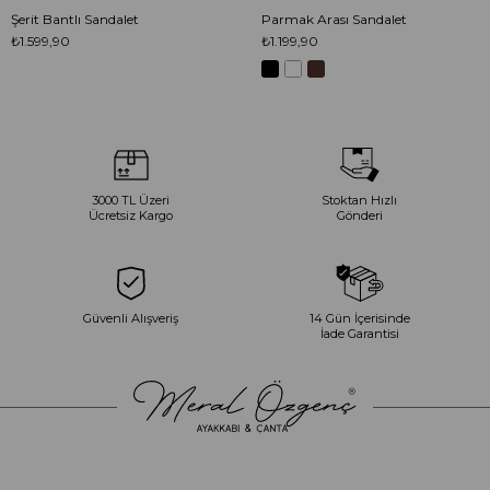
Şerit Bantlı Sandalet
Parmak Arası Sandalet
₺1.599,90
₺1.199,90
3000 TL Üzeri
Stoktan Hızlı
Ücretsiz Kargo
Gönderi
Güvenli Alışveriş
14 Gün İçerisinde
İade Garantisi