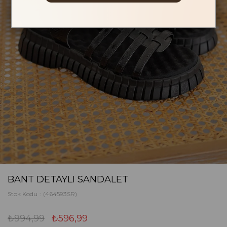
BANT DETAYLI SANDALET
Stok Kodu
(464593SR)
₺994,99
₺596,99