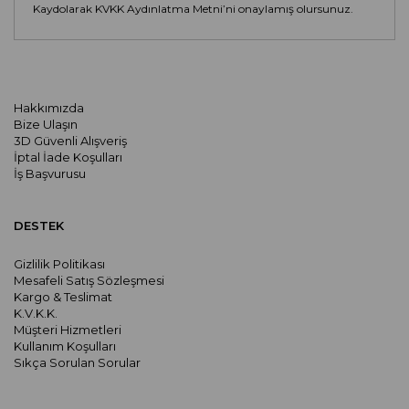
Kaydolarak KVKK Aydınlatma Metni’ni onaylamış olursunuz.
Hakkımızda
Bize Ulaşın
3D Güvenli Alışveriş
İptal İade Koşulları
İş Başvurusu
DESTEK
Gizlilik Politikası
Mesafeli Satış Sözleşmesi
Kargo & Teslimat
K.V.K.K.
Müşteri Hizmetleri
Kullanım Koşulları
Sıkça Sorulan Sorular