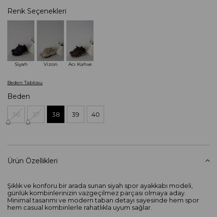
Renk Seçenekleri
Siyah
Vizon
Acı Kahve
Beden Tablosu
Beden
36
37
38
39
40
Ürün Özellikleri
Şıklık ve konforu bir arada sunan siyah spor ayakkabı modeli,
günlük kombinlerinizin vazgeçilmez parçası olmaya aday.
Minimal tasarımı ve modern taban detayı sayesinde hem spor
hem casual kombinlerle rahatlıkla uyum sağlar.