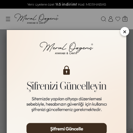
Yeni üyelere özel
%5 indirim!
Kod: MERHABA5
0
×