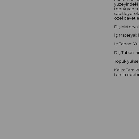
yüzeyindeki 
topuk yapısı
sabitleyere
özel davetle
Dış Materyal:
İç Materyal: 
İç Taban: Yu
Dış Taban: n
Topuk yüksek
Kalıp: Tam k
tercih edebil