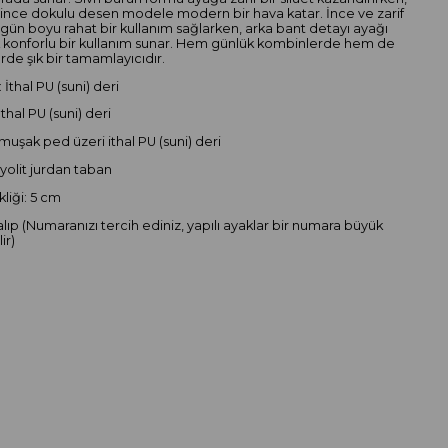
ince dokulu desen modele modern bir hava katar. İnce ve zarif
 gün boyu rahat bir kullanım sağlarken, arka bant detayı ayağı
k konforlu bir kullanım sunar. Hem günlük kombinlerde hem de
rde şık bir tamamlayıcıdır.
 İthal PU (suni) deri
İthal PU (suni) deri
muşak ped üzeri ithal PU (suni) deri
iyolit jurdan taban
liği: 5 cm
alıp (Numaranızı tercih ediniz, yapılı ayaklar bir numara büyük
ir)