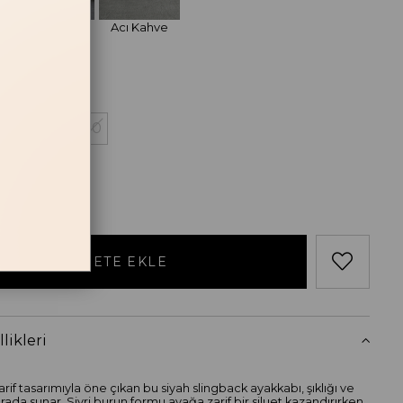
Bej
Acı Kahve
losu
38
39
40
likleri
rif tasarımıyla öne çıkan bu siyah slingback ayakkabı, şıklığı ve
rada sunar. Sivri burun formu ayağa zarif bir siluet kazandırırken,