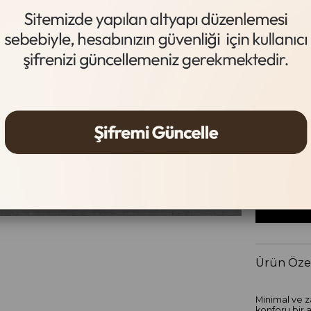
Siyah
Beden Tab
Beden
36
37
Ürün Özel
Minimal ve za
konforu bir a