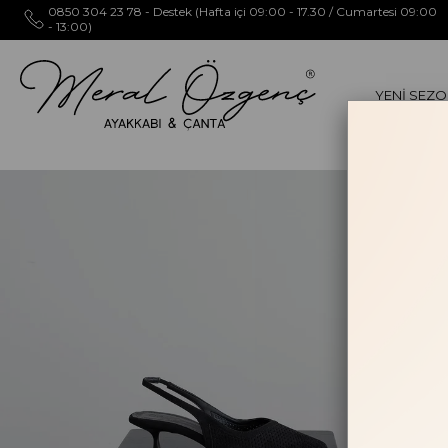
0850 304 23 78 - Destek (Hafta içi 09:00 - 17.30 / Cumartesi 09:00
- 13:00)
YENİ SEZ