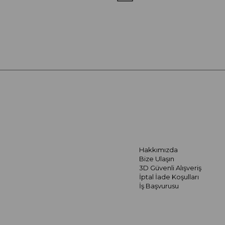
Hakkımızda
Bize Ulaşın
3D Güvenli Alışveriş
İptal İade Koşulları
İş Başvurusu